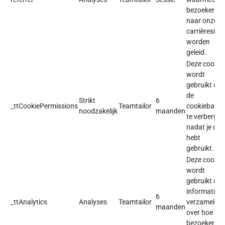
bezoekers
naar onze
carrièresite
worden
geleid.
Deze cookie
wordt
gebruikt om
de
Strikt
6
_ttCookiePermissions
Teamtailor
cookiebanne
noodzakelijk
maanden
te verbergen
nadat je dez
hebt
gebruikt.
Deze cookie
wordt
gebruikt om
informatie t
6
_ttAnalytics
Analyses
Teamtailor
verzamelen
maanden
over hoe
bezoekers d