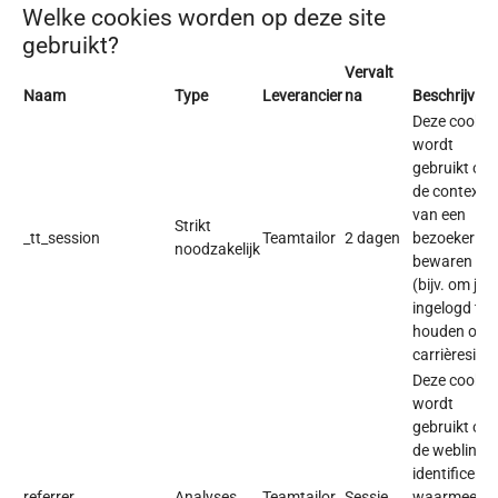
Welke cookies worden op deze site
gebruikt?
Vervalt
Naam
Type
Leverancier
na
Beschrijving
Deze cookie
wordt
gebruikt om
de context
van een
Strikt
_tt_session
Teamtailor
2 dagen
bezoeker te
noodzakelijk
bewaren
(bijv. om je
ingelogd te
houden op d
carrièresite)
Deze cookie
wordt
gebruikt om
de weblink t
identificeren
referrer
Analyses
Teamtailor
Sessie
waarmee